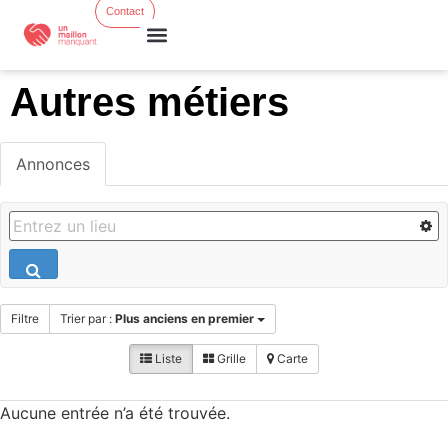
Contact
Formations courtes
Ress. & Actus
Autres métiers
Annonces
Filtre
Trier par :
Plus anciens en premier
Liste
Grille
Carte
Aucune entrée n’a été trouvée.