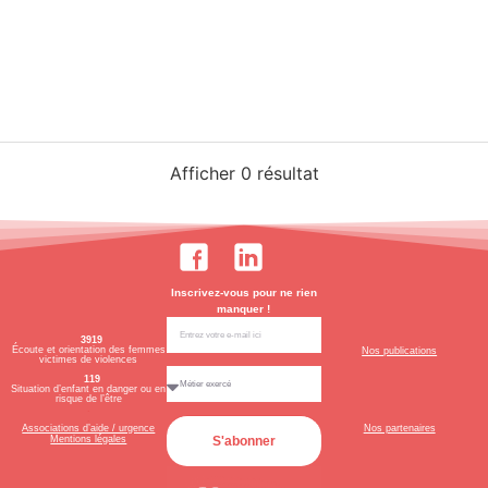
Afficher 0 résultat
Inscrivez-vous pour ne rien
manquer !
3919
Écoute et orientation des femmes
Nos publications
victimes de violences
119
Situation d’enfant en danger ou en
risque de l’être
.
.
Nos partenaires
Associations d’aide / urgence
Mentions légales
S'abonner