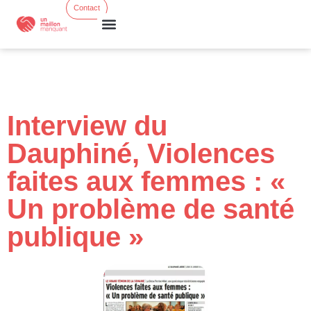
Contact
Formations courtes
Ress. & Actus
Interview du
Dauphiné, Violences
faites aux femmes : «
Un problème de santé
publique »