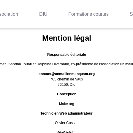
sociation
DIU
Formations courtes
S
Mention légal
Responsable éditoriale
man, Sabrina Touati et Delphine Hivernaud, co-présidente de l’association un mai
contact@unmaillonmanquant.org
705 chemin de Vaux
26150, Die
Conception
Make.org
Technicien Web administrateur
Olivier Cussac
WinWinWeb