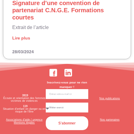
Signature d’une convention de
partenariat C.N.G.E. Formations
courtes
Extrait de l’article
Lire plus
28/03/2024
Inscrivez-vous pour ne rien
manquer !
3919
Écoute et orientation des femmes
Nos publications
victimes de violences
119
Situation d’enfant en danger ou en
risque de l’être
.
.
Nos partenaires
Associations d’aide / urgence
Mentions légales
S'abonner