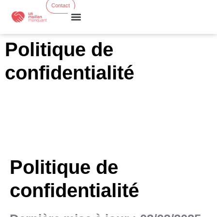
Contact
Formations courtes
Ress. & Actus
Politique de
confidentialité
Politique de
confidentialité